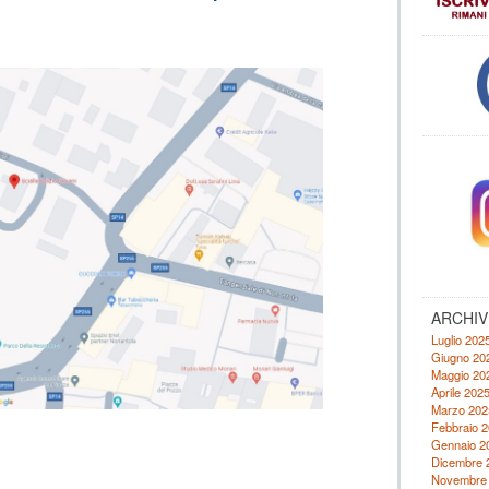
ARCHIV
Luglio 202
Giugno 20
Maggio 20
Aprile 202
Marzo 202
Febbraio 
Gennaio 2
Dicembre 
Novembre