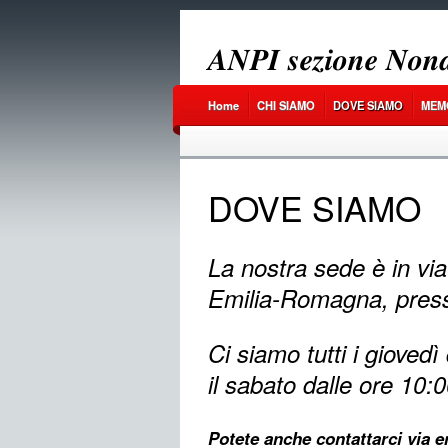
𝑨𝑵𝑷𝑰 𝒔𝒆𝒛𝒊𝒐𝒏𝒆 𝑵𝒐𝒏𝒂
Home
CHI SIAMO
DOVE SIAMO
MEM
DOVE SIAMO
La nostra sede è in vi
Emilia-Romagna, press
Ci siamo tutti i giovedì
il sabato dalle ore 10:
Potete anche contattarci via e