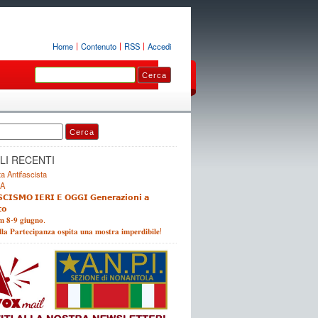
Home
Contenuto
RSS
Accedi
LI RECENTI
a Antifascista
A
𝗖𝗜𝗦𝗠𝗢 𝗜𝗘𝗥𝗜 𝗘 𝗢𝗚𝗚𝗜 𝗚𝗲𝗻𝗲𝗿𝗮𝘇𝗶𝗼𝗻𝗶 𝗮
𝗼
𝐦 𝟖-𝟗 𝐠𝐢𝐮𝐠𝐧𝐨.
𝐥𝐚 𝐏𝐚𝐫𝐭𝐞𝐜𝐢𝐩𝐚𝐧𝐳𝐚 𝐨𝐬𝐩𝐢𝐭𝐚 𝐮𝐧𝐚 𝐦𝐨𝐬𝐭𝐫𝐚 𝐢𝐦𝐩𝐞𝐫𝐝𝐢𝐛𝐢𝐥𝐞!