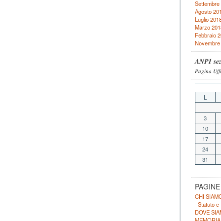
Settembre
Agosto 20
Luglio 201
Marzo 201
Febbraio 
Novembre
𝑨𝑵𝑷𝑰 𝒔𝒆𝒛
𝑃𝑎𝑔𝑖𝑛𝑎 𝑈𝑓𝑓
L
3
10
17
24
31
PAGINE
CHI SIAM
Statuto e
DOVE SI
MEMORIA