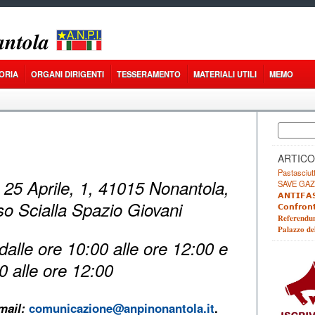
𝒏𝒕𝒐𝒍𝒂
ORIA
ORGANI DIRIGENTI
TESSERAMENTO
MATERIALI UTILI
MEMO
Ricerca
per:
ARTICO
Pastasciutt
a 25 Aprile, 1, 41015 Nonantola,
SAVE GAZ
𝗔𝗡𝗧𝗜𝗙𝗔𝗦
o Scialla Spazio Giovani
𝗖𝗼𝗻𝗳𝗿𝗼𝗻
𝐑𝐞𝐟𝐞𝐫𝐞𝐧𝐝𝐮
𝐏𝐚𝐥𝐚𝐳𝐳𝐨 𝐝𝐞
 dalle ore 10:00 alle ore 12:00 e
00 alle ore 12:00
mail:
comunicazione@anpinonantola.it
.