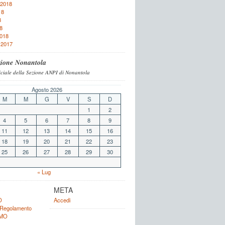
 2018
18
8
8
2018
 2017
𝒊𝒐𝒏𝒆 𝑵𝒐𝒏𝒂𝒏𝒕𝒐𝒍𝒂
𝑐𝑖𝑎𝑙𝑒 𝑑𝑒𝑙𝑙𝑎 𝑆𝑒𝑧𝑖𝑜𝑛𝑒 𝐴𝑁𝑃𝐼 𝑑𝑖 𝑁𝑜𝑛𝑎𝑛𝑡𝑜𝑙𝑎
Agosto 2026
M
M
G
V
S
D
1
2
4
5
6
7
8
9
11
12
13
14
15
16
18
19
20
21
22
23
25
26
27
28
29
30
« Lug
META
O
Accedi
 Regolamento
AMO