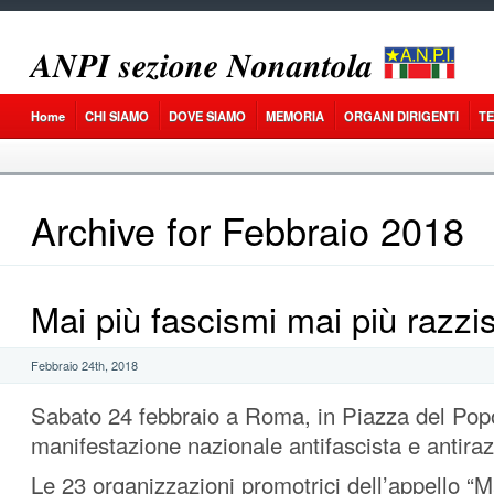
𝑨𝑵𝑷𝑰 𝒔𝒆𝒛𝒊𝒐𝒏𝒆 𝑵𝒐𝒏𝒂𝒏𝒕𝒐𝒍𝒂
Home
CHI SIAMO
DOVE SIAMO
MEMORIA
ORGANI DIRIGENTI
T
Archive for Febbraio 2018
Mai più fascismi mai più razzi
Febbraio 24th, 2018
Sabato 24 febbraio a Roma, in Piazza del Pop
manifestazione nazionale antifascista e antiraz
Le 23 organizzazioni promotrici dell’appello “M