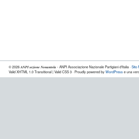
© 2026 𝑨𝑵𝑷𝑰 𝒔𝒆𝒛𝒊𝒐𝒏𝒆 𝑵𝒐𝒏𝒂𝒏𝒕𝒐𝒍𝒂 - ANPI Associazione Nazionale Partigiani d'Italia ·
Sito
Valid XHTML 1.0 Transitional | Valid CSS 3 · Proudly powered by
WordPress
e una vers