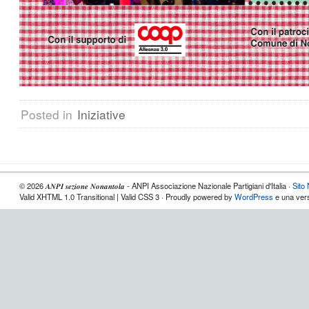
Posted in
Iniziative
© 2026 𝑨𝑵𝑷𝑰 𝒔𝒆𝒛𝒊𝒐𝒏𝒆 𝑵𝒐𝒏𝒂𝒏𝒕𝒐𝒍𝒂 - ANPI Associazione Nazionale Partigiani d'Italia ·
Sito
Valid XHTML 1.0 Transitional | Valid CSS 3 · Proudly powered by
WordPress
e una vers