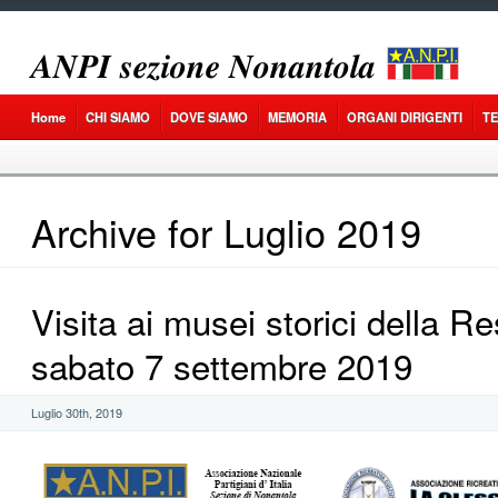
𝑨𝑵𝑷𝑰 𝒔𝒆𝒛𝒊𝒐𝒏𝒆 𝑵𝒐𝒏𝒂𝒏𝒕𝒐𝒍𝒂
Home
CHI SIAMO
DOVE SIAMO
MEMORIA
ORGANI DIRIGENTI
T
Archive for Luglio 2019
Visita ai musei storici della R
sabato 7 settembre 2019
Luglio 30th, 2019