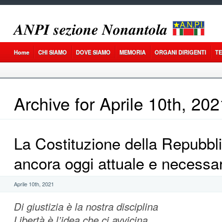
𝑨𝑵𝑷𝑰 𝒔𝒆𝒛𝒊𝒐𝒏𝒆 𝑵𝒐𝒏𝒂𝒏𝒕𝒐𝒍𝒂
Home
CHI SIAMO
DOVE SIAMO
MEMORIA
ORGANI DIRIGENTI
T
Archive for Aprile 10th, 202
La Costituzione della Repubbli
ancora oggi attuale e necessar
Aprile 10th, 2021
Di giustizia è la nostra disciplina
Libertà è l’idea che ci avvicina