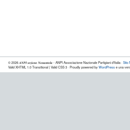
© 2026 𝑨𝑵𝑷𝑰 𝒔𝒆𝒛𝒊𝒐𝒏𝒆 𝑵𝒐𝒏𝒂𝒏𝒕𝒐𝒍𝒂 - ANPI Associazione Nazionale Partigiani d'Italia ·
Sito
Valid XHTML 1.0 Transitional | Valid CSS 3 · Proudly powered by
WordPress
e una vers