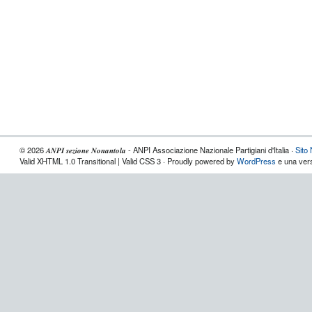
© 2026 𝑨𝑵𝑷𝑰 𝒔𝒆𝒛𝒊𝒐𝒏𝒆 𝑵𝒐𝒏𝒂𝒏𝒕𝒐𝒍𝒂 - ANPI Associazione Nazionale Partigiani d'Italia ·
Sito
Valid XHTML 1.0 Transitional | Valid CSS 3 · Proudly powered by
WordPress
e una vers