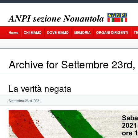
𝑨𝑵𝑷𝑰 𝒔𝒆𝒛𝒊𝒐𝒏𝒆 𝑵𝒐𝒏𝒂𝒏𝒕𝒐𝒍𝒂
Home
CHI SIAMO
DOVE SIAMO
MEMORIA
ORGANI DIRIGENTI
T
Archive for Settembre 23rd,
La verità negata
Settembre 23rd, 2021