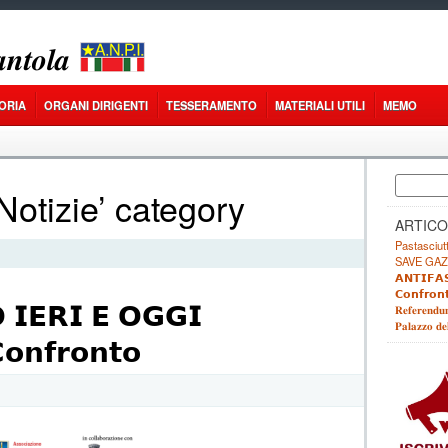
𝒏𝒕𝒐𝒍𝒂
ORIA
ORGANI DIRIGENTI
TESSERAMENTO
MATERIALI UTILI
MEMO
Ricerca
‘Notizie’ category
per:
ARTICO
Pastasciutt
SAVE GAZ
𝗔𝗡𝗧𝗜𝗙𝗔𝗦
𝗖𝗼𝗻𝗳𝗿𝗼𝗻
 𝗜𝗘𝗥𝗜 𝗘 𝗢𝗚𝗚𝗜
𝐑𝐞𝐟𝐞𝐫𝐞𝐧𝐝𝐮
𝐏𝐚𝐥𝐚𝐳𝐳𝐨 𝐝𝐞
𝗼𝗻𝗳𝗿𝗼𝗻𝘁𝗼