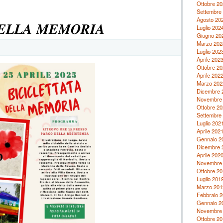
𝗜𝗘𝗥𝗜
Ottobre 20
𝗘
Settembre
𝗢𝗚𝗚𝗜
Agosto 20
𝑬𝑳𝑳𝑨 𝑴𝑬𝑴𝑶𝑹𝑰𝑨
𝗚𝗲𝗻𝗲𝗿𝗮𝘇𝗶𝗼𝗻𝗶
Luglio 202
𝗮
Giugno 20
𝗖𝗼𝗻𝗳𝗿𝗼𝗻𝘁𝗼
Marzo 202
Luglio 202
Aprile 202
Ottobre 20
Aprile 202
Marzo 202
Dicembre 
Novembre
Ottobre 20
Settembre
Luglio 202
Aprile 202
Gennaio 2
Dicembre 
Aprile 202
Novembre
Ottobre 20
Luglio 201
Marzo 201
Febbraio 
Gennaio 2
Novembre
Ottobre 20