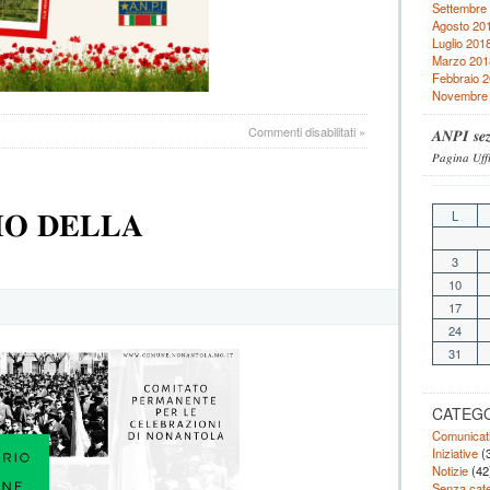
Settembre
Agosto 20
Luglio 201
Marzo 201
Febbraio 
Novembre
su
Commenti disabilitati
»
𝑨𝑵𝑷𝑰 𝒔𝒆𝒛
𝑩𝑰𝑪𝑰𝑪𝑳𝑬𝑻𝑻𝑨𝑻𝑨
𝑃𝑎𝑔𝑖𝑛𝑎 𝑈𝑓𝑓
𝑫𝑬𝑳𝑳𝑨
𝑴𝑬𝑴𝑶𝑹𝑰𝑨
𝐈𝐎 𝐃𝐄𝐋𝐋𝐀
L
3
10
17
24
31
CATEG
Comunicat
Iniziative
(3
Notizie
(42
Senza cate