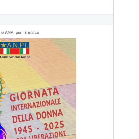
𝐋𝐈𝐁𝐄𝐑𝐀𝐙𝐈𝐎𝐍𝐄
ne ANPI per l’8 marzo