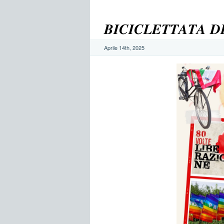
𝑩𝑰𝑪𝑰𝑪𝑳𝑬𝑻𝑻𝑨𝑻𝑨 
Aprile 14th, 2025