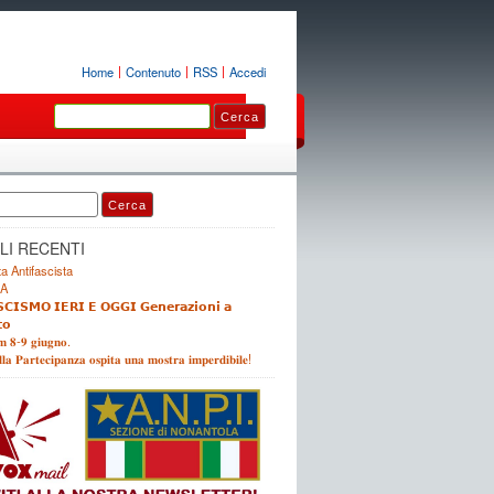
Home
Contenuto
RSS
Accedi
LI RECENTI
a Antifascista
A
𝗖𝗜𝗦𝗠𝗢 𝗜𝗘𝗥𝗜 𝗘 𝗢𝗚𝗚𝗜 𝗚𝗲𝗻𝗲𝗿𝗮𝘇𝗶𝗼𝗻𝗶 𝗮
𝗼
𝐦 𝟖-𝟗 𝐠𝐢𝐮𝐠𝐧𝐨.
𝐥𝐚 𝐏𝐚𝐫𝐭𝐞𝐜𝐢𝐩𝐚𝐧𝐳𝐚 𝐨𝐬𝐩𝐢𝐭𝐚 𝐮𝐧𝐚 𝐦𝐨𝐬𝐭𝐫𝐚 𝐢𝐦𝐩𝐞𝐫𝐝𝐢𝐛𝐢𝐥𝐞!