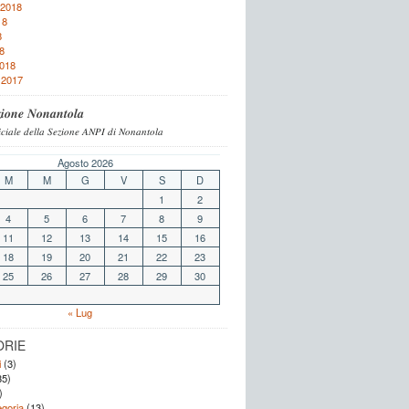
 2018
18
8
8
2018
 2017
𝒊𝒐𝒏𝒆 𝑵𝒐𝒏𝒂𝒏𝒕𝒐𝒍𝒂
𝑐𝑖𝑎𝑙𝑒 𝑑𝑒𝑙𝑙𝑎 𝑆𝑒𝑧𝑖𝑜𝑛𝑒 𝐴𝑁𝑃𝐼 𝑑𝑖 𝑁𝑜𝑛𝑎𝑛𝑡𝑜𝑙𝑎
Agosto 2026
M
M
G
V
S
D
1
2
4
5
6
7
8
9
11
12
13
14
15
16
18
19
20
21
22
23
25
26
27
28
29
30
« Lug
ORIE
i
(3)
5)
)
goria
(13)