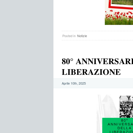
Posted in
Notizie
𝟖𝟎° 𝐀𝐍𝐍𝐈𝐕𝐄𝐑𝐒𝐀𝐑
𝐋𝐈𝐁𝐄𝐑𝐀𝐙𝐈𝐎𝐍𝐄
Aprile 10th, 2025