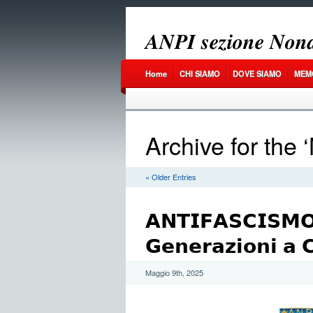
𝑨𝑵𝑷𝑰 𝒔𝒆𝒛𝒊𝒐𝒏𝒆 𝑵𝒐𝒏𝒂
Home
CHI SIAMO
DOVE SIAMO
MEM
Archive for the 
« Older Entries
𝗔𝗡𝗧𝗜𝗙𝗔𝗦𝗖𝗜𝗦𝗠𝗢
𝗚𝗲𝗻𝗲𝗿𝗮𝘇𝗶𝗼𝗻𝗶 𝗮 
Maggio 9th, 2025